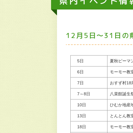
県内イベント情報
12月5日～31日
5日
夏秋ピーマ
6日
モーモー教
7日
おすず村1
7～8日
八菜館誕生
10日
ひむか地産
13日
とんとん教
18日
モーモー教