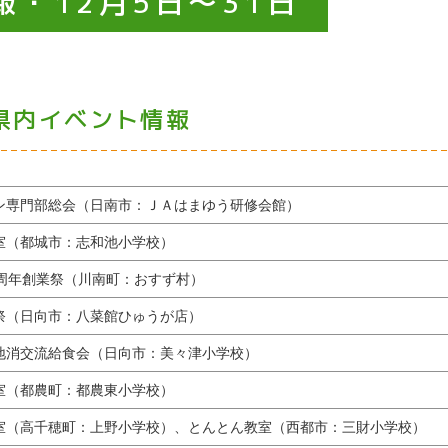
・12月5日～31日
の県内イベント情報
ン専門部総会（日南市：ＪＡはまゆう研修会館）
室（都城市：志和池小学校）
8周年創業祭（川南町：おすず村）
祭（日向市：八菜館ひゅうが店）
地消交流給食会（日向市：美々津小学校）
室（都農町：都農東小学校）
室（高千穂町：上野小学校）、とんとん教室（西都市：三財小学校）