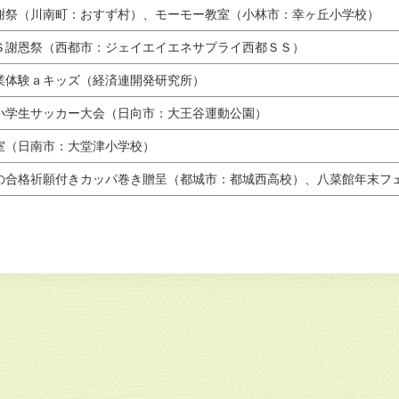
謝祭（川南町：おすず村）、モーモー教室（小林市：幸ヶ丘小学校）
Ｓ謝恩祭（西都市：ジェイエイエネサプライ西都ＳＳ）
業体験ａキッズ（経済連開発研究所）
小学生サッカー大会（日向市：大王谷運動公園）
室（日南市：大堂津小学校）
の合格祈願付きカッパ巻き贈呈（都城市：都城西高校）、八菜館年末フ