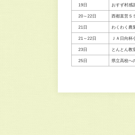
19日
おすず村感
20～22日
西都直営Ｓ
21日
わくわく農
21～22日
ＪＡ日向杯
23日
とんとん教
25日
県立高校へ