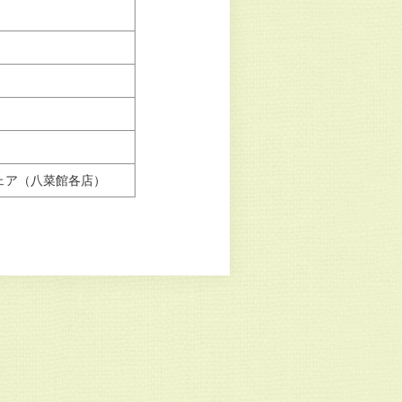
ェア（八菜館各店）