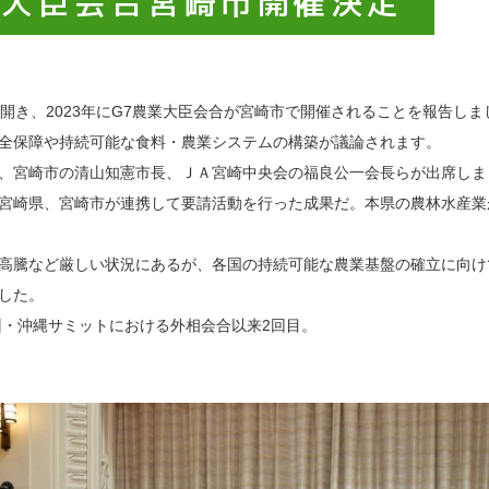
業大臣会合宮崎市開催決定
開き、2023年にG7農業大臣会合が宮崎市で開催されることを報告しま
全保障や持続可能な食料・農業システムの構築が議論されます。
、宮崎市の清山知憲市長、ＪＡ宮崎中央会の福良公一会長らが出席しま
宮崎県、宮崎市が連携して要請活動を行った成果だ。本県の農林水産業
高騰など厳しい状況にあるが、各国の持続可能な農業基盤の確立に向け
した。
州・沖縄サミットにおける外相会合以来2回目。