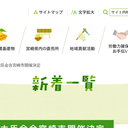
登録支援機関としてのＪＡ宮崎中央会
大臣会合宮崎市開催決定