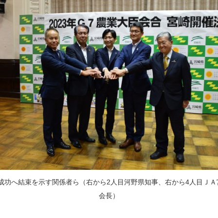
の成功へ結束を示す関係者ら（右から2人目河野県知事、右から4人目ＪＡ
会長）